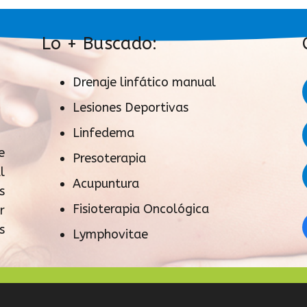
Lo + Buscado:
Drenaje linfático manual
Lesiones Deportivas
Linfedema
e
Presoterapia
l
Acupuntura
s
Fisioterapia Oncológica
r
s
Lymphovitae