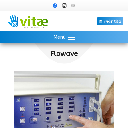
¡Pedir Cita!
Menú
Flowave