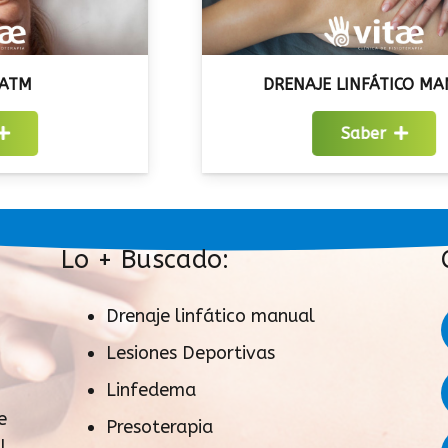
DRENAJE LINFÁTICO MANUAL
Saber
Lo + Buscado:
Drenaje linfático manual
Lesiones Deportivas
Linfedema
e
Presoterapia
l