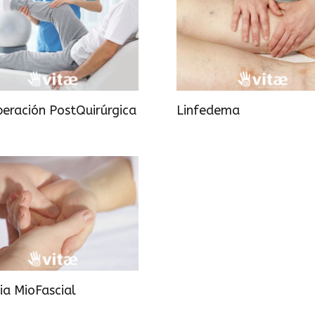
eración PostQuirúrgica
Linfedema
ia MioFascial