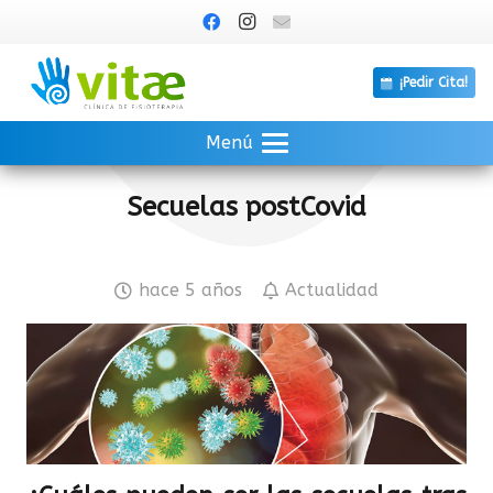
¡Pedir Cita!
Menú
Secuelas postCovid
hace 5 años
Actualidad