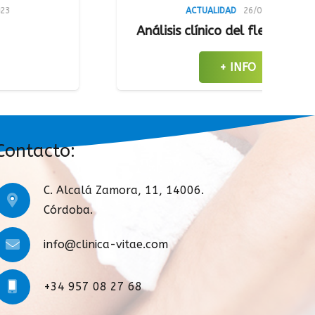
ACTUALIDAD
26/01/2023
álisis clínico del flebolinfedema
+ INFO
Contacto:
C. Alcalá Zamora, 11, 14006.
Córdoba.
info@clinica-vitae.com
+34 957 08 27 68