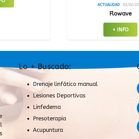
ACTUALIDAD
02/02/2023
Flowave
An
+ INFO
Lo + Buscado:
Drenaje linfático manual
Lesiones Deportivas
Linfedema
e
Presoterapia
l
Acupuntura
s