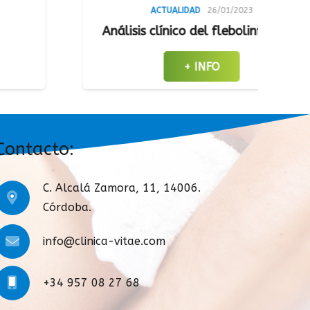
ACTUALIDAD
26/01/2023
sis clínico del flebolinfedema
+ INFO
Contacto:
C. Alcalá Zamora, 11, 14006.
Córdoba.
info@clinica-vitae.com
+34 957 08 27 68