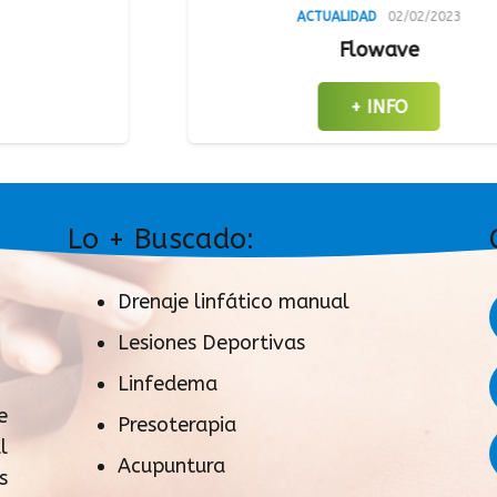
ACTUALIDAD
02/02/2023
Flowave
Análi
+ INFO
Lo + Buscado:
Drenaje linfático manual
Lesiones Deportivas
Linfedema
e
Presoterapia
l
Acupuntura
s