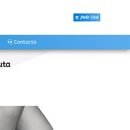
¡Pedir Cita!
Contacto
uta