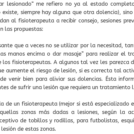
estar lesionado“ me refiero no ya al estado comple
existe, siempre hay alguna que otra dolencia), sin
udan al fisioterapeuta a recibir consejo, sesiones pr
on las propuestas:
sante que a veces no se utilizar por la necesitad, ta
 las manos encima o dar masaje” para realizar el tr
los fisioterapeutas. A algunos tal vez les parezca d
 aumente el riesgo de lesión, si es correcta tal acti
de venir bien para aliviar sus dolencias. Ésta infor
tes de sufrir una lesión que requiera un tratamiento 
 de un fisioterapeuta (mejor si está especializado 
r aquellas zonas más dadas a lesiones, según la ac
eptivo de tobillos y rodillas, para futbolistas, esq
 lesión de estas zonas.