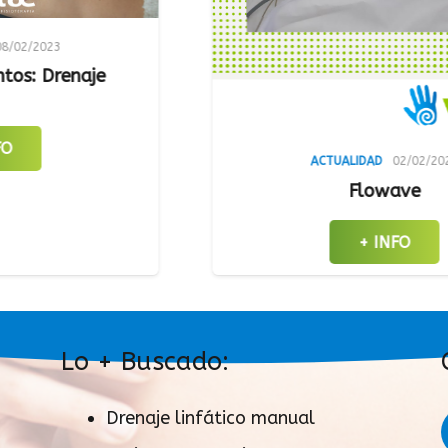
ACTUALIDAD
02/02/2023
Flowave
+ INFO
Lo + Buscado:
Drenaje linfático manual