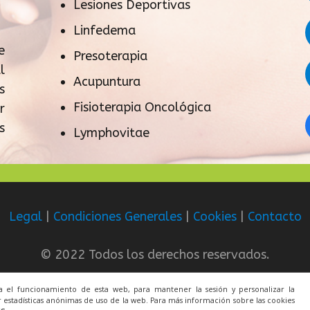
Lesiones Deportivas
Linfedema
e
Presoterapia
l
Acupuntura
s
Fisioterapia Oncológica
r
s
Lymphovitae
Legal
|
Condiciones Generales
|
Cookies
|
Contacto
© 2022 Todos los derechos reservados.
ra el funcionamiento de esta web, para mantener la sesión y personalizar la
Una web de
ACRILONIA
 estadísticas anónimas de uso de la web. Para más información sobre las cookies