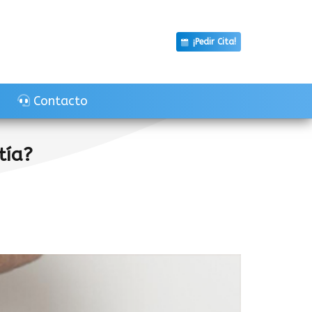
¡Pedir Cita!
Contacto
tía?