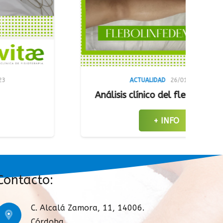
L
ACTUALIDAD
26/01/2023
Análisis clínico del flebolinfedema
+ INFO
Contacto:
C. Alcalá Zamora, 11, 14006.
Córdoba.