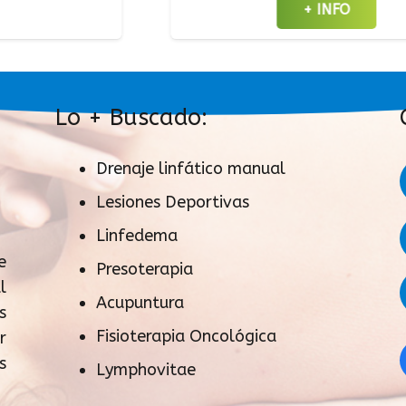
+ INFO
Lo + Buscado:
Drenaje linfático manual
Lesiones Deportivas
Linfedema
e
Presoterapia
l
Acupuntura
s
Fisioterapia Oncológica
r
s
Lymphovitae