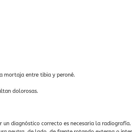
a mortaja entre tibia y peroné.
ultan dolorosas.
r un diagnóstico correcto es necesaria la radiografí
ura neutra, de lado, de frente rotando externa o inte