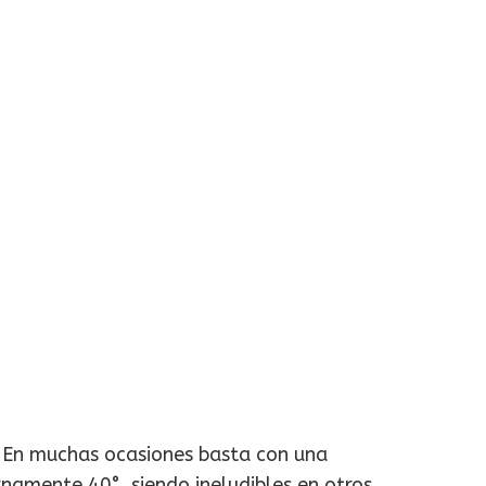
a. En muchas ocasiones basta con una
rnamente 40°, siendo ineludibles en otros