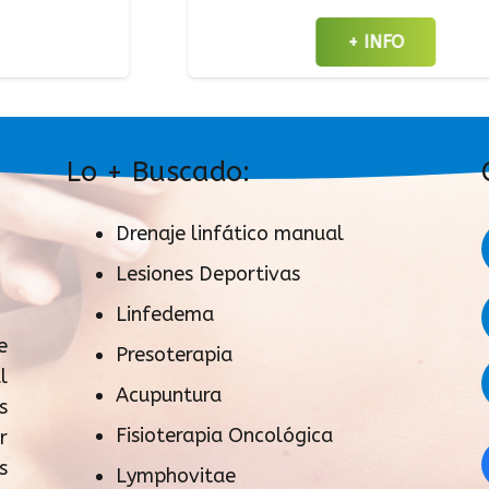
+ INFO
Lo + Buscado:
Drenaje linfático manual
Lesiones Deportivas
Linfedema
e
Presoterapia
l
Acupuntura
s
Fisioterapia Oncológica
r
s
Lymphovitae