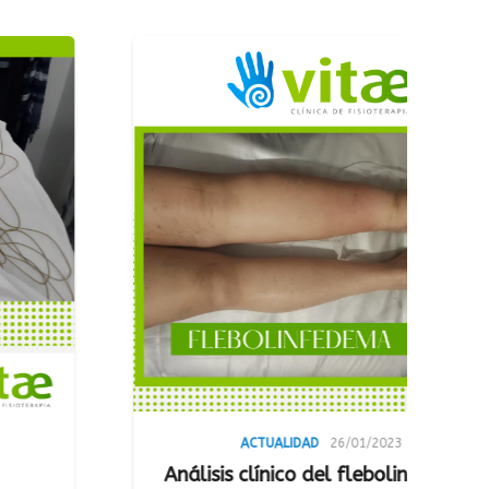
ACT
Lipedem
ACTUALIDAD
26/01/2023
sis clínico del flebolinfedema